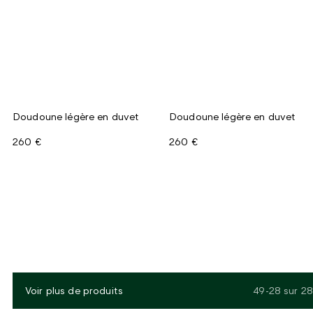
Doudoune légère en duvet
Doudoune légère en duvet
260 €
260 €
Voir plus de produits
49-28
sur
28