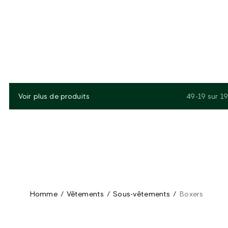
Voir plus de produits
49-19
sur
19
Homme
/
Vêtements
/
Sous-vêtements
/
Boxers