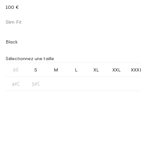
100 €
Slim Fit
Black
Sélectionnez une taille
XS
S
M
L
XL
XXL
XXX
4XL
5XL