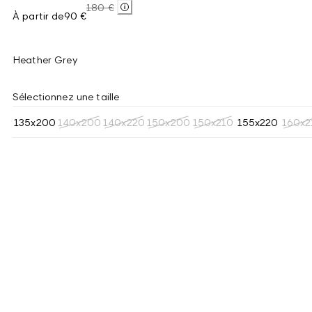
180 €
À partir de
90 €
Heather Grey
Sélectionnez une taille
135x200
140x200
140x220
150x200
150x210
155x220
160x2