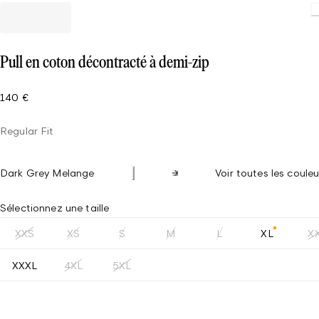
Pull en coton décontracté à demi-zip
140 €
Regular Fit
Dark Grey Melange
Voir toutes les couleu
Sélectionnez une taille
XXS
XS
S
M
L
XL
X
XXXL
4XL
5XL