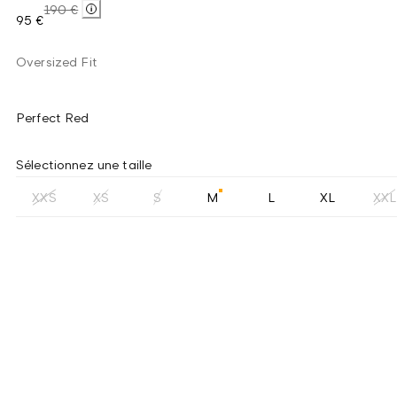
190 €
95 €
Oversized Fit
Perfect Red
Sélectionnez une taille
XXS
XS
S
M
L
XL
XXL