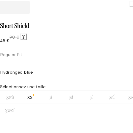
Loading
Short Shield
90 €
45 €
Regular Fit
Hydrangea Blue
Sélectionnez une taille
XXS
XS
S
M
L
XL
X
XXXL