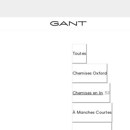
Toutes
Chemises Oxford
Chemises en lin
53
À Manches Courtes