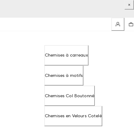
Chemises à carreaux
Chemises à motifs
Chemises Col Boutonné
Chemises en Velours Cotelé