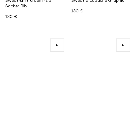
Sweat-shirt à demi-zip
Sweat à capuche Graphic
Sacker Rib
130 €
130 €