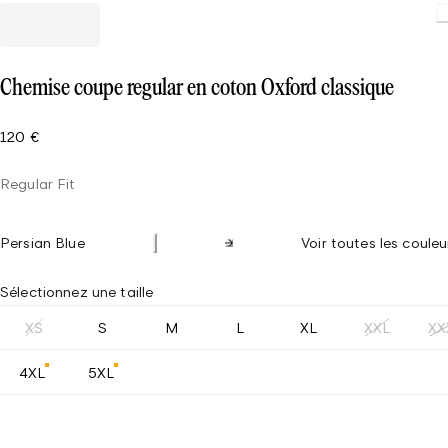
Chemise coupe regular en coton Oxford classique
120 €
Regular Fit
Persian Blue
Voir toutes les couleu
Sélectionnez une taille
XS
S
M
L
XL
XXL
XX
4XL
5XL