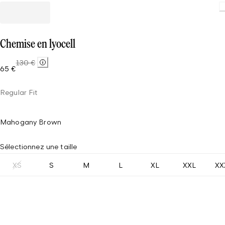
Load
Chemise en lyocell
130 €
65 €
Regular Fit
Mahogany Brown
Sélectionnez une taille
XS
S
M
L
XL
XXL
XX