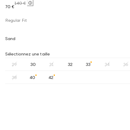
140 €
70 €
Regular Fit
Sand
Sélectionnez une taille
29
30
31
32
33
34
36
38
40
42