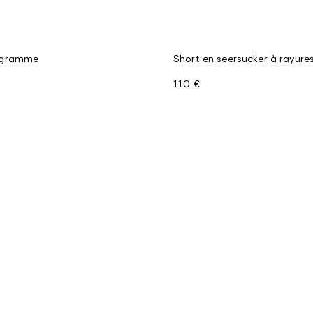
ogramme
Short en seersucker à rayure
110 €