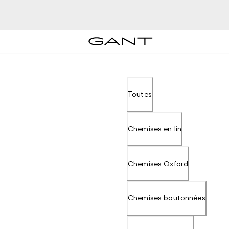
Toutes
Chemises en lin
Chemises Oxford
Chemises boutonnées