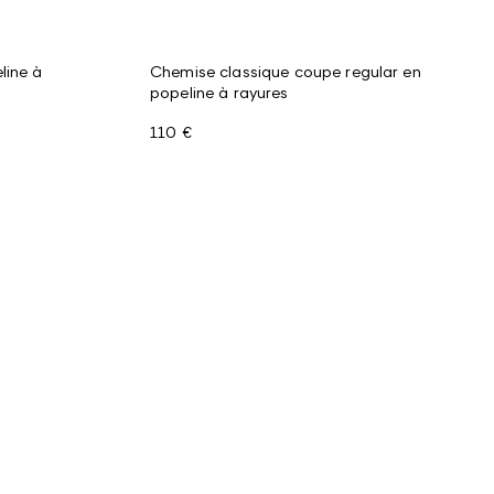
line à
Chemise classique coupe regular en
popeline à rayures
110 €