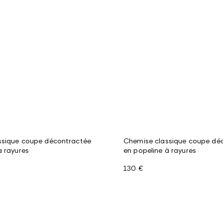
ssique coupe décontractée
Chemise classique coupe dé
à rayures
en popeline à rayures
130 €