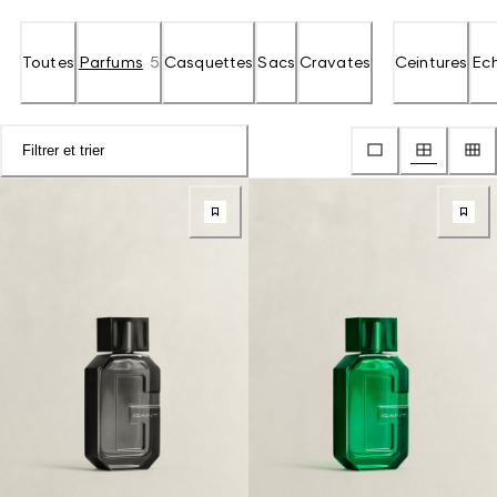
Toutes
Parfums
5
Casquettes
Sacs
Cravates
Ceintures
Ec
Filtrer et trier