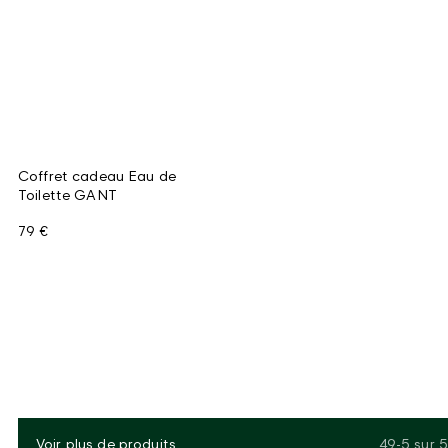
Coffret cadeau Eau de
Toilette GANT
79 €
Voir plus de produits
49-5
sur
5