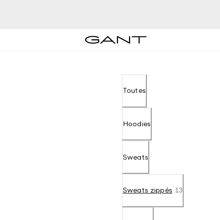
Toutes
Hoodies
Sweats
Sweats zippés
13