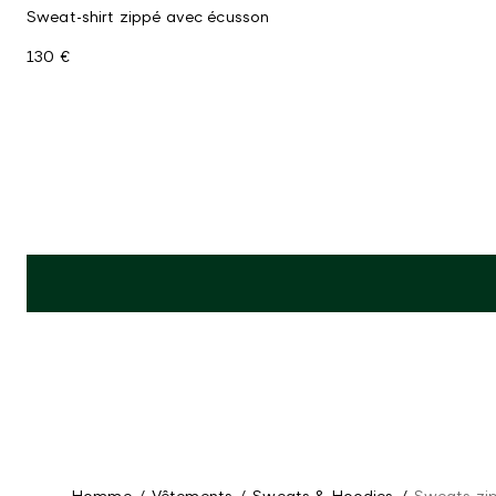
Sweat-shirt zippé avec écusson
130 €
Homme
/
Vêtements
/
Sweats & Hoodies
/
Sweats zi