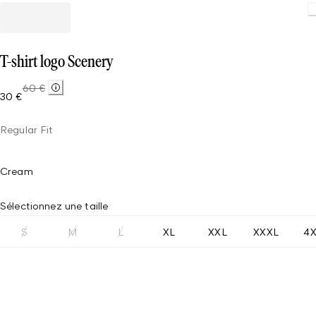
Loading
T-shirt logo Scenery
60 €
30 €
Regular Fit
Cream
Sélectionnez une taille
S
M
L
XL
XXL
XXXL
4